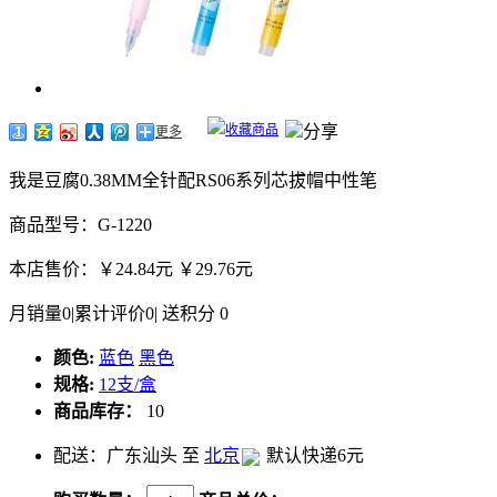
收藏商品
分享
更多
我是豆腐0.38MM全针配RS06系列芯拔帽中性笔
商品型号：G-1220
本店售价：
￥24.84元
￥29.76元
月销量
0
|
累计评价
0
|
送积分
0
颜色:
蓝色
黑色
规格:
12支/盒
商品库存：
10
配送：广东汕头 至
北京
默认快递6元