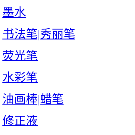
墨水
书法笔|秀丽笔
荧光笔
水彩笔
油画棒|蜡笔
修正液