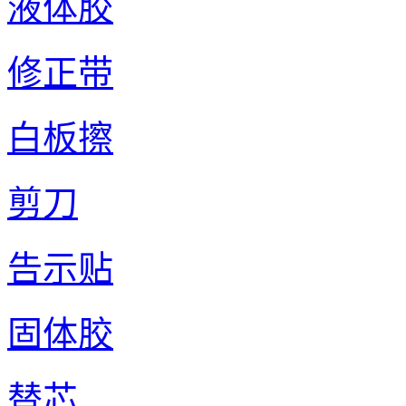
液体胶
修正带
白板擦
剪刀
告示贴
固体胶
替芯