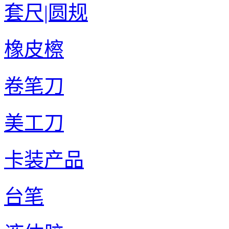
套尺|圆规
橡皮檫
卷笔刀
美工刀
卡装产品
台笔