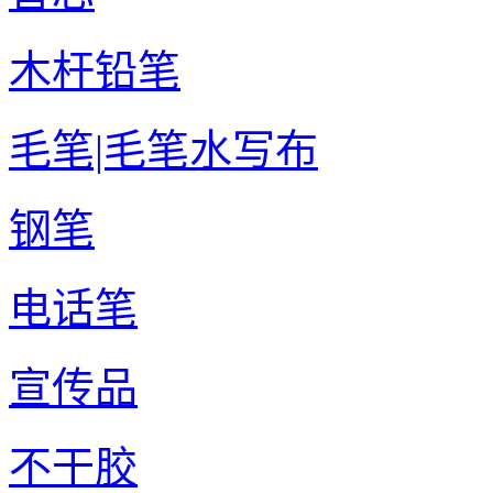
木杆铅笔
毛笔|毛笔水写布
钢笔
电话笔
宣传品
不干胶